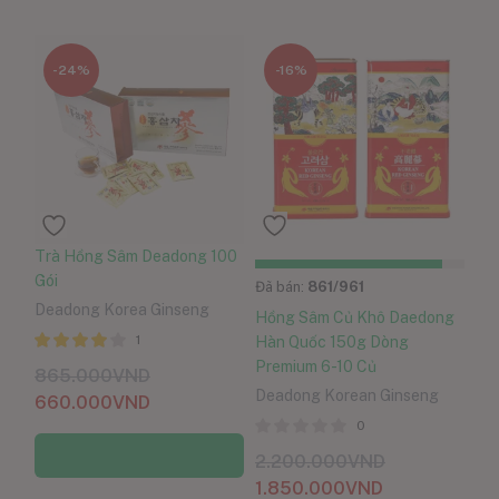
-24%
-16%
Trà Hồng Sâm Deadong 100
Gói
Đã bán:
861
/961
Deadong Korea Ginseng
Hồng Sâm Củ Khô Daedong
1
Hàn Quốc 150g Dòng
Được xếp
Premium 6-10 Củ
865.000
VND
hạng
5
Deadong Korean Ginseng
4.00
660.000
VND
sao
0
Thêm vào giỏ hàng
2.200.000
VND
1.850.000
VND