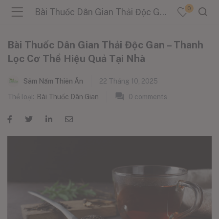
0
Bài Thuốc Dân Gian Thải Độc Gan – Thanh Lọc Cơ Thể Hiệu Quả Tại Nhà
Bài Thuốc Dân Gian Thải Độc Gan – Thanh
Lọc Cơ Thể Hiệu Quả Tại Nhà
menu (Sản Phẩm )
Sâm Nấm Thiên Ân
22 Tháng 10, 2025
Thể loại:
Bài Thuốc Dân Gian
0
comments
menu (Danh Mục )
menu (Tin Tức )