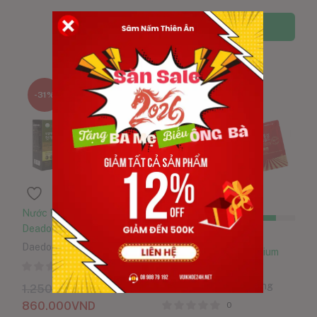
Thêm vào giỏ hàng
-31%
-8%
Nước Hồng Sâm Bổ Gan
Deadong Hộp 30 Gói
Đã bán:
8560
/10000
Daedong Korea Ginseng
Nước Hồng Sâm Premium
0
Hàn Quốc Hộp 30 Gói
Daedong Korea Ginseng
1.250.000
VND
860.000
VND
0