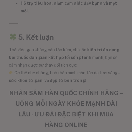
Hỗ trợ tiêu hóa, giảm cảm giác đầy bụng và mệt
mỏi.
5. Kết luận
Thải độc gan không cần tốn kém, chỉ cần
kiên trì áp dụng
bài thuốc dân gian kết hợp lối sống lành mạnh
, bạn sẽ
cảm nhận được sự thay đổi tích cực:
Cơ thể nhẹ nhàng, tinh thần minh mẫn, làn da tươi sáng –
sức khỏe từ gan, vẻ đẹp từ bên trong!
NHÂN SÂM HÀN QUỐC CHÍNH HÃNG –
UỐNG MỖI NGÀY KHỎE MẠNH DÀI
LÂU - ƯU ĐÃI ĐẶC BIỆT KHI MUA
HÀNG ONLINE