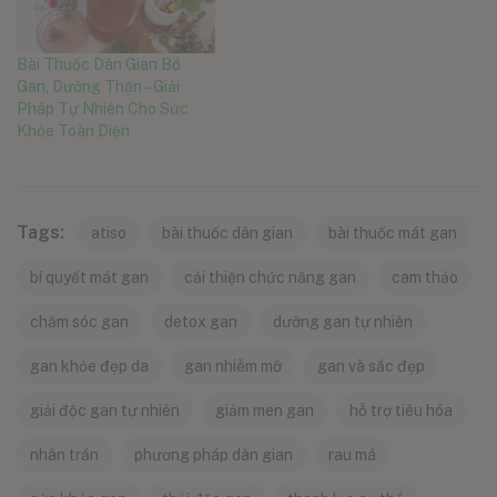
Bài Thuốc Dân Gian Bổ
Gan, Dưỡng Thận – Giải
Pháp Tự Nhiên Cho Sức
Khỏe Toàn Diện
Tags:
atiso
bài thuốc dân gian
bài thuốc mát gan
bí quyết mát gan
cải thiện chức năng gan
cam thảo
chăm sóc gan
detox gan
dưỡng gan tự nhiên
gan khỏe đẹp da
gan nhiễm mỡ
gan và sắc đẹp
giải độc gan tự nhiên
giảm men gan
hỗ trợ tiêu hóa
nhân trần
phương pháp dân gian
rau má