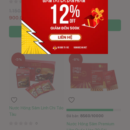
0
1.250.000
VND
1.150.000
VND
860.000
VND
900.000
VND
Thêm vào giỏ hàng
Thêm vào giỏ hàng
-5%
-8%
Nước Hồng Sâm Linh Chi Táo
Tàu
Đã bán:
8560
/10000
0
Nước Hồng Sâm Premium