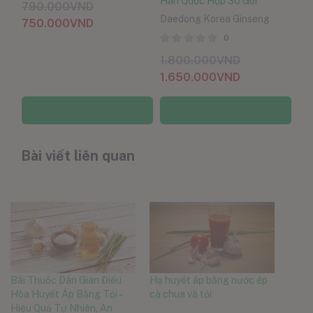
Hàn Quốc Hộp 30 Gói
790.000
VND
Daedong Korea Ginseng
750.000
VND
0
1.800.000
VND
1.650.000
VND
Thêm vào giỏ hàng
Thêm vào giỏ hàng
Bài viết liên quan
Bài Thuốc Dân Gian Điều
Hạ huyết áp bằng nước ép
Hòa Huyết Áp Bằng Tỏi –
cà chua và tỏi
Hiệu Quả Tự Nhiên, An