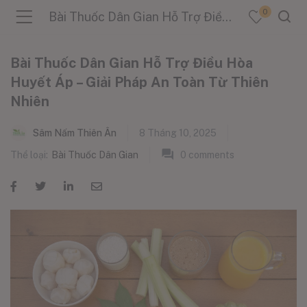
0
Bài Thuốc Dân Gian Hỗ Trợ Điều Hòa Huyết Áp – Giải Pháp An Toàn Từ Thiên Nhiên
Bài Thuốc Dân Gian Hỗ Trợ Điều Hòa
Huyết Áp – Giải Pháp An Toàn Từ Thiên
Nhiên
menu (Sản Phẩm )
Sâm Nấm Thiên Ân
8 Tháng 10, 2025
menu (Danh Mục )
Thể loại:
Bài Thuốc Dân Gian
0
comments
menu (Tin Tức )