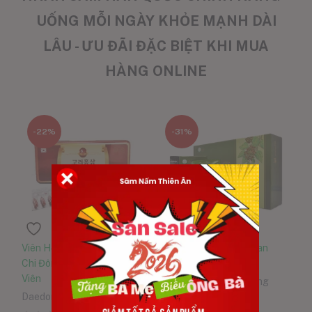
UỐNG MỖI NGÀY KHỎE MẠNH DÀI
LÂU - ƯU ĐÃI ĐẶC BIỆT KHI MUA
HÀNG ONLINE
-22%
-31%
Viên Hồng Sâm Nhung Linh
Nước Hồng Sâm Bổ Gan
Chi Đông Trùng Hạ Thảo 120
Deadong Hộp 30 Gói
Viên
Daedong Korea Ginseng
Daedong Korea Ginseng
0