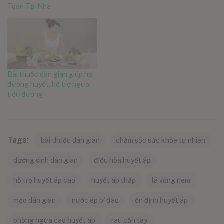
Toàn Tại Nhà
Bài thuốc dân gian giúp hạ
đường huyết, hỗ trợ người
tiểu đường
Tags:
bài thuốc dân gian
chăm sóc sức khỏe tự nhiên
dưỡng sinh dân gian
điều hòa huyết áp
hỗ trợ huyết áp cao
huyết áp thấp
lá vông nem
mẹo dân gian
nước ép bí đao
ổn định huyết áp
phòng ngừa cao huyết áp
rau cần tây