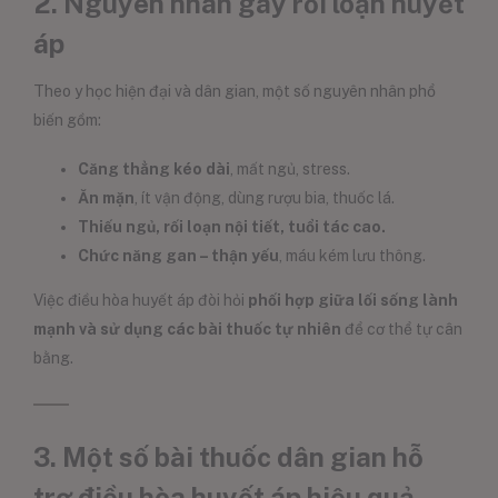
2. Nguyên nhân gây rối loạn huyết
áp
Theo y học hiện đại và dân gian, một số nguyên nhân phổ
biến gồm:
Căng thẳng kéo dài
, mất ngủ, stress.
Ăn mặn
, ít vận động, dùng rượu bia, thuốc lá.
Thiếu ngủ, rối loạn nội tiết, tuổi tác cao.
Chức năng gan – thận yếu
, máu kém lưu thông.
Việc điều hòa huyết áp đòi hỏi
phối hợp giữa lối sống lành
mạnh và sử dụng các bài thuốc tự nhiên
để cơ thể tự cân
bằng.
3. Một số bài thuốc dân gian hỗ
trợ điều hòa huyết áp hiệu quả