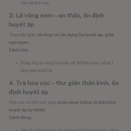
cần với thịt nạc.
3. Lá vông nem – an thần, ổn định
huyết áp
Theo dân gian,
lá vông có tác dụng hạ huyết áp, giúp
ngủ ngon
.
Cách làm:
Dùng 10g lá vông tươi sắc với 300ml nước, uống 1
lần/ngày buổi tối.
4. Trà hoa cúc – thư giãn thần kinh, ổn
định huyết áp
Hoa cúc có tính mát, giúp
giảm căng thẳng và điều hòa
huyết áp tự nhiên
.
Cách dùng:
Hãm 5–7 bông hoa cúc khô với 200ml nước sôi, uống