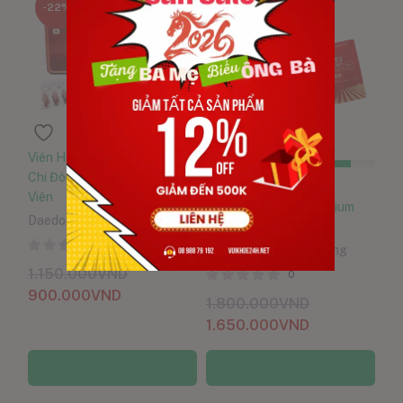
-22%
-8%
Viên Hồng Sâm Nhung Linh
Chi Đông Trùng Hạ Thảo 120
Đã bán:
8560
/10000
Viên
Nước Hồng Sâm Premium
Daedong Korea Ginseng
Hàn Quốc Hộp 30 Gói
0
Daedong Korea Ginseng
1.150.000
VND
0
900.000
VND
1.800.000
VND
1.650.000
VND
Thêm vào giỏ hàng
Thêm vào giỏ hàng