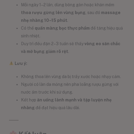
Mỗi ngày 1–2 lần, dùng bông gòn hoặc khăn mềm
thoa rượu gừng lên vùng bụng
, sau đó
massage
nhẹ nhàng 10–15 phút
.
Có thể
quấn màng bọc thực phẩm
để tăng hiệu quả
sinh nhiệt.
Duy trì đều đặn 2–3 tuần sẽ thấy
vòng eo săn chắc
và mỡ bụng giảm rõ rệt
.
Lưu ý:
Không thoa lên vùng da bị trầy xước hoặc nhạy cảm.
Người có làn da mỏng nên pha loãng rượu gừng với
nước ấm trước khi sử dụng.
Kết hợp
ăn uống lành mạnh và tập luyện nhẹ
nhàng
để đạt hiệu quả lâu dài.