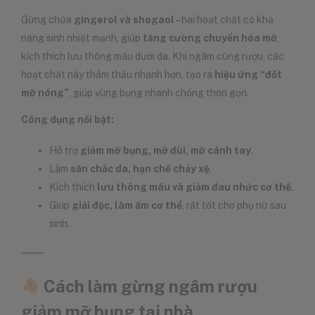
Gừng chứa
gingerol và shogaol
– hai hoạt chất có khả
năng sinh nhiệt mạnh, giúp
tăng cường chuyển hóa mỡ
,
kích thích lưu thông máu dưới da. Khi ngâm cùng rượu, các
hoạt chất này thẩm thấu nhanh hơn, tạo ra
hiệu ứng “đốt
mỡ nóng”
, giúp vùng bụng nhanh chóng thon gọn.
Công dụng nổi bật:
Hỗ trợ
giảm mỡ bụng, mỡ đùi, mỡ cánh tay
.
Làm
săn chắc da, hạn chế chảy xệ
.
Kích thích
lưu thông máu và giảm đau nhức cơ thể
.
Giúp
giải độc, làm ấm cơ thể
, rất tốt cho phụ nữ sau
sinh.
Cách làm gừng ngâm rượu
giảm mỡ bụng tại nhà