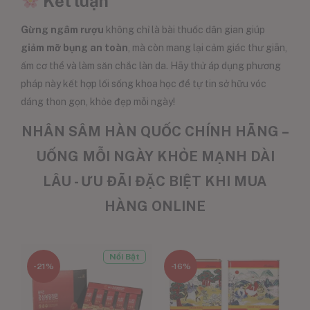
Kết luận
Gừng ngâm rượu
không chỉ là bài thuốc dân gian giúp
giảm mỡ bụng an toàn
, mà còn mang lại cảm giác thư giãn,
ấm cơ thể và làm săn chắc làn da. Hãy thử áp dụng phương
pháp này kết hợp lối sống khoa học để tự tin sở hữu vóc
dáng thon gọn, khỏe đẹp mỗi ngày!
NHÂN SÂM HÀN QUỐC CHÍNH HÃNG –
UỐNG MỖI NGÀY KHỎE MẠNH DÀI
LÂU - ƯU ĐÃI ĐẶC BIỆT KHI MUA
HÀNG ONLINE
Nổi Bật
-21%
-16%