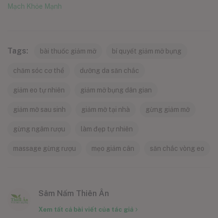
Mạch Khỏe Mạnh
Tags:
bài thuốc giảm mỡ
bí quyết giảm mỡ bụng
chăm sóc cơ thể
dưỡng da săn chắc
giảm eo tự nhiên
giảm mỡ bụng dân gian
giảm mỡ sau sinh
giảm mỡ tại nhà
gừng giảm mỡ
gừng ngâm rượu
làm đẹp tự nhiên
massage gừng rượu
mẹo giảm cân
săn chắc vòng eo
Sâm Nấm Thiên Ân
Xem tất cả bài viết của tác giả