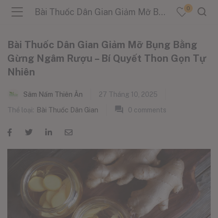
0
Bài Thuốc Dân Gian Giảm Mỡ Bụng Bằng Gừng Ngâm Rượu – Bí Quyết Thon Gọn Tự Nhiên
Bài Thuốc Dân Gian Giảm Mỡ Bụng Bằng
Gừng Ngâm Rượu – Bí Quyết Thon Gọn Tự
Nhiên
menu (Sản Phẩm )
Sâm Nấm Thiên Ân
27 Tháng 10, 2025
menu (Danh Mục )
Thể loại:
Bài Thuốc Dân Gian
0
comments
menu (Tin Tức )