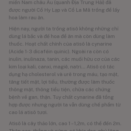
miền Nam châu Âu (quanh Địa Trung Hải) đã
được người Cổ Hy Lạp và Cổ La Mã trồng để lấy
hoa làm rau ăn.
Hiện nay, người ta trồng atisô không những chỉ
dùng lá bắc và đế hoa để ăn mà còn dùng làm
thuốc. Hoạt chất chính của atisô là cynarine
(Acide 1- 3 dicaféin quinic). Ngoài ra còn có
inulin, inulinaza, tanin, các muối hữu cơ của các
kim loại kali, canxi, magiê, natri… Atisô có tác
dụng hạ cholesterol và urê trong máu, tạo mật,
tăng tiết mật, lợi tiểu, thường được làm thuốc
thông mật, thông tiểu tiện, chữa các chứng
bệnh về gan, thận. Tuy chất cynarine đã tổng
hợp được nhưng người ta vẫn dùng chế phẩm từ
cao lá atisô tươi.
Atisô là cây thảo lớn, cao 1 – 1,2m, có thể đến 2m.