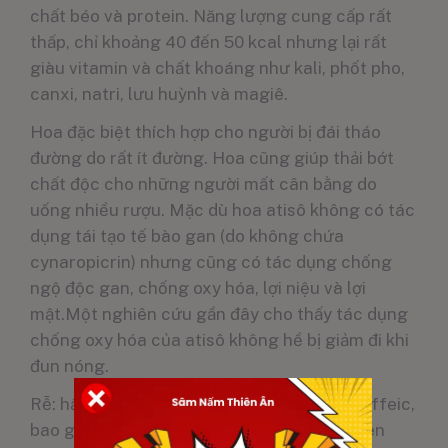
chất béo và protein. Năng lượng cung cấp rất
thấp, chỉ khoảng 40 đến 50 kcal nhưng lại rất
giàu vitamin và chất khoáng như kali, phốt pho,
canxi, natri, lưu huỳnh và magiê.
Hoa đặc biệt thích hợp cho người bị đái tháo
đường do rất ít đường. Hoa cũng giúp thải bớt
chất độc cho những người mất cân bằng do
uống nhiều rượu. Mặc dù hoa atisô không có tác
dụng tái tạo tế bào gan (do không chứa
cynaropicrin) nhưng cũng có tác dụng chống
ngộ độc gan, chống oxy hóa, lợi niệu và lợi
mật.Một nghiên cứu gần đây cho thấy tác dụng
chống oxy hóa của atisô không hề bị giảm đi khi
đun nóng.
Rễ: hầu như không có dẫn chất của acid caffeic,
bao gồm cả acid clorogenic và sesquiterpen