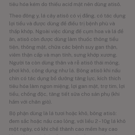
tiêu hóa kém do thiếu acid mật nên dùng atisô.
Theo đông y, lá cây atisô có vị đắng, có tác dụng
lợi tiểu và được dùng đề điều trị bệnh phù và
thấp khớp. Ngoài việc dùng đế cụm hoa và lá để
ăn, atisô còn được dùng làm thuốc thông tiểu
tiện, thông mật, chữa các bệnh suy gan thận,
viêm thận cấp và mạn tính, sưng khớp xương.
Người ta còn dùng thân và rễ atisô thái mỏng,
phơi khô, công dụng như lá. Bông atisô khi nấu
chín có tác dụng bổ dưỡng tăng lực, kích thích
tiêu hóa làm ngon miệng, lợi gan mật, trợ tim, lợi
tiểu, chống độc, tăng tiết sữa cho sản phụ (khi
hầm với chân giò).
Bộ phận dùng là lá tươi hoặc khô, bông atisô:
đem sắc hoặc nấu cao lỏng, với liều 2 – 10g lá khô
một ngày, có khi chế thành cao mềm hay cao