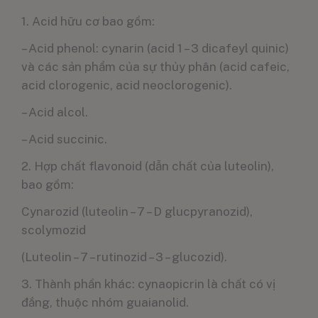
1. Acid hữu cơ bao gồm:
– Acid phenol: cynarin (acid 1 – 3 dicafeyl quinic)
và các sản phẩm của sự thủy phân (acid cafeic,
acid clorogenic, acid neoclorogenic).
– Acid alcol.
– Acid succinic.
2. Hợp chất flavonoid (dẫn chất của luteolin),
bao gồm:
Cynarozid (luteolin – 7 – D glucpyranozid),
scolymozid
(Luteolin – 7 – rutinozid – 3 – glucozid).
3. Thành phần khác: cynaopicrin là chất có vị
đắng, thuộc nhóm guaianolid.