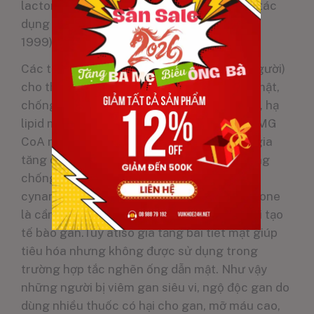
lacton. Rễ chỉ để thông tiểu chứ không có tác
dụng tăng tiết mật (theo Herbal Medicine,
1999).
Các thử nghiệm in vivo (trên động vật và người)
cho thấy atisô có tác dụng kích thích gan mật,
chống sỏi mật, lợi niệu, chống ngộ độc gan, hạ
lipid máu do ức chế enzyme chuyển hóa HMG
CoA reductase (góp phần chống béo phì), gia
tăng chuyển hóa và lợi niệu. Đối với tác dụng
chống độc gan, sự hiện diện đồng thời của
cynarin, muối khoáng và sesquiterpen lactone
là cần thiết.Các chất này giúp kích thích tái tạo
tế bào gan.Tuy atisô gia tăng bài tiết mật giúp
tiêu hóa nhưng không được sử dụng trong
trường hợp tắc nghẽn ống dẫn mật. Như vậy
những người bị viêm gan siêu vi, ngộ độc gan do
dùng nhiều thuốc có hại cho gan, mỡ máu cao,