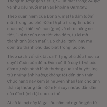
Thông thường gan tiết 0,7 – 1 lít mật trong 24 giờ
và nhu cầu muối mật vào khoảng 8g/ngày.
Theo quan niệm của Đông y, mật là đảm (đởm),
một trong lục phủ. Đởm là phủ trung tính, liên
quan mật thiết với can (gan) về chức năng sơ
tiết, “khí dư của can tiết vào đởm, tụ lại mà
thành tinh (dịch mật)”. Do chứa “tinh” này mà
đởm trở thành phủ đặc biệt trong lục phủ.
Theo sách
Tố vấn,
tất cả 11 tạng phủ đều theo sự
quyết đoán của đởm. Đởm có thể duy trì và bảo
đảm sự vận hành bình thường của khí huyết, loại
trừ những ảnh hưởng không tốt đến tinh thần.
Chức năng này kém là nguyên nhân làm cho tinh
thần bị thương tổn. Đởm khí suy nhược dần dần
dẫn đến bệnh tật cho cơ thể.
Atisô là loại cây lá gai lâu năm có nguồn gốc từ