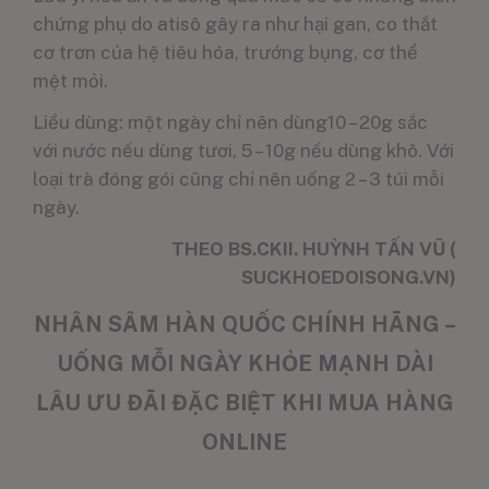
chứng phụ do atisô gây ra như hại gan, co thắt
cơ trơn của hệ tiêu hóa, trướng bụng, cơ thể
mệt mỏi.
Liều dùng: một ngày chỉ nên dùng10 – 20g sắc
với nước nếu dùng tươi, 5 – 10g nếu dùng khô. Với
loại trà đóng gói cũng chỉ nên uống 2 – 3 túi mỗi
ngày.
THEO
BS.CKII. HUỲNH TẤN VŨ
(
SUCKHOEDOISONG.VN)
NHÂN SÂM HÀN QUỐC CHÍNH HÃNG –
UỐNG MỖI NGÀY KHỎE MẠNH DÀI
LÂU ƯU ĐÃI ĐẶC BIỆT KHI MUA HÀNG
ONLINE