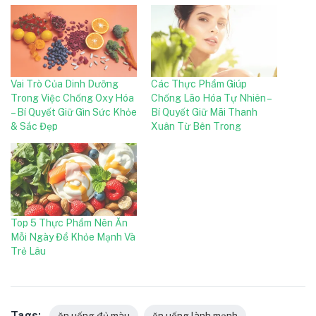
Vai Trò Của Dinh Dưỡng
Các Thực Phẩm Giúp
Trong Việc Chống Oxy Hóa
Chống Lão Hóa Tự Nhiên –
– Bí Quyết Giữ Gìn Sức Khỏe
Bí Quyết Giữ Mãi Thanh
& Sắc Đẹp
Xuân Từ Bên Trong
Top 5 Thực Phẩm Nên Ăn
Mỗi Ngày Để Khỏe Mạnh Và
Trẻ Lâu
Tags:
ăn uống đủ màu
ăn uống lành mạnh