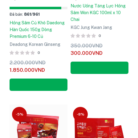
Nước Uống Tăng Lực Hồng
Sâm Won KGC 100ml x 10
Đã bán:
861
/961
Chai
Hồng Sâm Củ Khô Daedong
KGC Jung Kwan Jang
Hàn Quốc 150g Dòng
0
Premium 6-10 Củ
Deadong Korean Ginseng
350.000
VND
300.000
VND
0
2.200.000
VND
Thêm vào giỏ hàng
1.850.000
VND
Thêm vào giỏ hàng
-5%
-8%