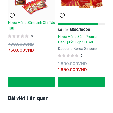
Nước Hồng Sâm Linh Chi Táo
Tàu
Đã bán:
8560
/10000
0
Nước Hồng Sâm Premium
Hàn Quốc Hộp 30 Gói
790.000
VND
Daedong Korea Ginseng
750.000
VND
0
1.800.000
VND
1.650.000
VND
Thêm vào giỏ hàng
Thêm vào giỏ hàng
Bài viết liên quan