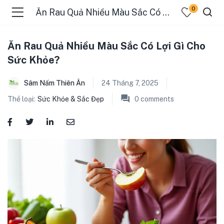
0
Ăn Rau Quả Nhiều Màu Sắc Có Lợi Gì Cho Sức Khỏe?
Ăn Rau Quả Nhiều Màu Sắc Có Lợi Gì Cho
Sức Khỏe?
menu (Sản Phẩm )
Sâm Nấm Thiên Ân
24 Tháng 7, 2025
Thể loại:
Sức Khỏe & Sắc Đẹp
0
comments
menu (Danh Mục )
menu (Tin Tức )