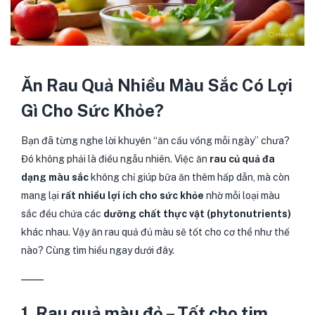
Ăn Rau Quả Nhiều Màu Sắc Có Lợi
Gì Cho Sức Khỏe?
Bạn đã từng nghe lời khuyên “ăn cầu vồng mỗi ngày” chưa?
Đó không phải là điều ngẫu nhiên. Việc ăn
rau củ quả đa
dạng màu sắc
không chỉ giúp bữa ăn thêm hấp dẫn, mà còn
mang lại
rất nhiều lợi ích cho sức khỏe
nhờ mỗi loại màu
sắc đều chứa các
dưỡng chất thực vật (phytonutrients)
khác nhau. Vậy ăn rau quả đủ màu sẽ tốt cho cơ thể như thế
nào? Cùng tìm hiểu ngay dưới đây.
1. Rau quả màu đỏ – Tốt cho tim