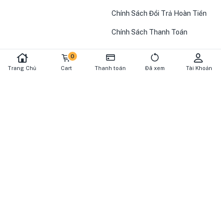
Chính Sách Đổi Trả Hoàn Tiền
Chính Sách Thanh Toán
0
Trang Chủ
Cart
Thanh toán
Đã xem
Tài Khoản
BẢNG TIN
Nhập địa chỉ email của bạn tại đây, để chúng tôi gởi thông tin về
sản phẩm mới hoặc chương trình khuyến mãi.
Đăng Ký