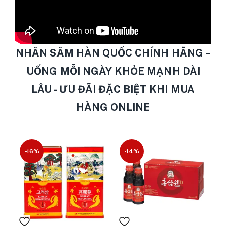
NHÂN SÂM HÀN QUỐC CHÍNH HÃNG –
UỐNG MỖI NGÀY KHỎE MẠNH DÀI
LÂU - ƯU ĐÃI ĐẶC BIỆT KHI MUA
HÀNG ONLINE
-16%
-14%