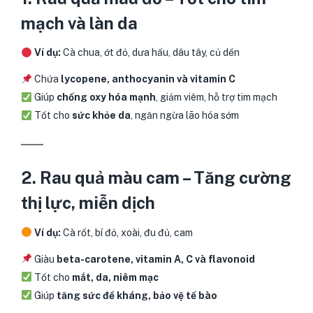
mạch và làn da
Ví dụ:
Cà chua, ớt đỏ, dưa hấu, dâu tây, củ dền
Chứa
lycopene, anthocyanin và vitamin C
Giúp
chống oxy hóa mạnh
, giảm viêm, hỗ trợ tim mạch
Tốt cho
sức khỏe da
, ngăn ngừa lão hóa sớm
2. Rau quả màu cam – Tăng cường
thị lực, miễn dịch
Ví dụ:
Cà rốt, bí đỏ, xoài, đu đủ, cam
Giàu
beta-carotene, vitamin A, C và flavonoid
Tốt cho
mắt, da, niêm mạc
Giúp
tăng sức đề kháng, bảo vệ tế bào