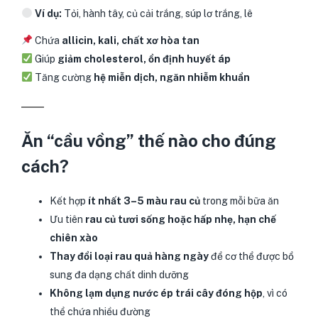
Ví dụ:
Tỏi, hành tây, củ cải trắng, súp lơ trắng, lê
Chứa
allicin, kali, chất xơ hòa tan
Giúp
giảm cholesterol, ổn định huyết áp
Tăng cường
hệ miễn dịch, ngăn nhiễm khuẩn
Ăn “cầu vồng” thế nào cho đúng
cách?
Kết hợp
ít nhất 3–5 màu rau củ
trong mỗi bữa ăn
Ưu tiên
rau củ tươi sống hoặc hấp nhẹ, hạn chế
chiên xào
Thay đổi loại rau quả hàng ngày
để cơ thể được bổ
sung đa dạng chất dinh dưỡng
Không lạm dụng nước ép trái cây đóng hộp
, vì có
thể chứa nhiều đường