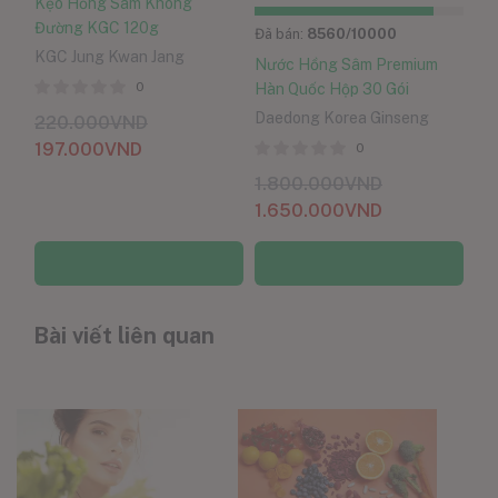
Kẹo Hồng Sâm Không
Đường KGC 120g
Đã bán:
8560
/10000
KGC Jung Kwan Jang
Nước Hồng Sâm Premium
0
Hàn Quốc Hộp 30 Gói
Daedong Korea Ginseng
220.000
VND
197.000
VND
0
1.800.000
VND
1.650.000
VND
Thêm vào giỏ hàng
Thêm vào giỏ hàng
Bài viết liên quan