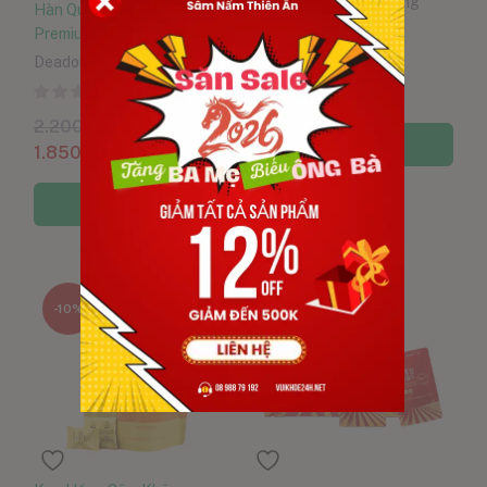
Daedong Korea Ginseng
Hàn Quốc 150g Dòng
0
Premium 6-10 Củ
Deadong Korean Ginseng
1.150.000
VND
900.000
VND
0
2.200.000
VND
Thêm vào giỏ hàng
1.850.000
VND
Thêm vào giỏ hàng
-10%
-8%