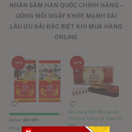
NHÂN SÂM HÀN QUỐC CHÍNH HÃNG –
UỐNG MỖI NGÀY KHỎE MẠNH DÀI
LÂU ƯU ĐÃI ĐẶC BIỆT KHI MUA HÀNG
ONLINE
-16%
-22%
Viên Hồng Sâm Nhung Linh
Chi Đông Trùng Hạ Thảo 120
Đã bán:
861
/961
Viên
Hồng Sâm Củ Khô Daedong