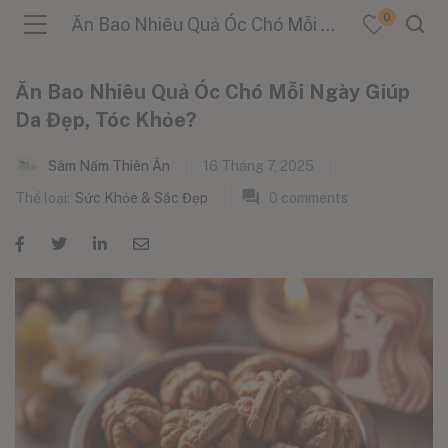
0
Ăn Bao Nhiêu Quả Óc Chó Mỗi Ngày Giúp Da Đẹp, Tóc Khỏe?
Ăn Bao Nhiêu Quả Óc Chó Mỗi Ngày Giúp
Da Đẹp, Tóc Khỏe?
menu (Sản Phẩm )
Sâm Nấm Thiên Ân
16 Tháng 7, 2025
Thể loại:
Sức Khỏe & Sắc Đẹp
0
comments
menu (Danh Mục )
menu (Tin Tức )