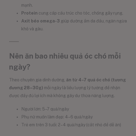
mạnh.
Protein
cung cấp cấu trúc cho tóc, chống gãy rụng.
Axit béo omega-3
giúp dưỡng ẩm da đầu, ngăn ngừa
khô và gàu.
Nên ăn bao nhiêu quả óc chó mỗi
ngày?
Theo chuyên gia dinh dưỡng,
ăn từ 4–7 quả óc chó (tương
đương 28–30g)
mỗi ngày là liều lượng lý tưởng để nhận
được đầy đủ lợi ích mà không gây dư thừa năng lượng.
Người lớn: 5–7 quả/ngày
Phụ nữ muốn làm đẹp: 4–6 quả/ngày
Trẻ em trên 3 tuổi: 2–4 quả/ngày (cắt nhỏ để dễ ăn)