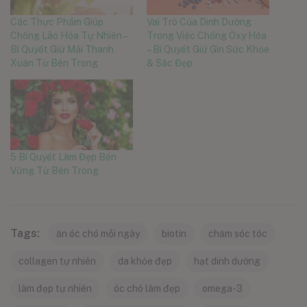
Các Thực Phẩm Giúp
Vai Trò Của Dinh Dưỡng
Chống Lão Hóa Tự Nhiên –
Trong Việc Chống Oxy Hóa
Bí Quyết Giữ Mãi Thanh
– Bí Quyết Giữ Gìn Sức Khỏe
Xuân Từ Bên Trong
& Sắc Đẹp
5 Bí Quyết Làm Đẹp Bền
Vững Từ Bên Trong
Tags:
ăn óc chó mỗi ngày
biotin
chăm sóc tóc
collagen tự nhiên
da khỏe đẹp
hạt dinh dưỡng
làm đẹp tự nhiên
óc chó làm đẹp
omega-3