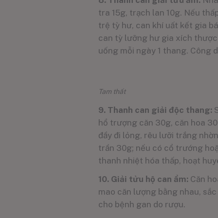
8. Thanh can giải tửu ẩm:
Nhâ
tra 15g, trạch lan 10g. Nếu thấ
trệ tỳ hư, can khí uất kết gia 
can tỳ lưỡng hư gia xích thượ
uống mỗi ngày 1 thang. Công dụ
Tam thất
9. Thanh can giải độc thang:
hổ trượng căn 30g, căn hoa 30g
đầy đi lỏng, rêu lưỡi trắng nhờ
trần 30g; nếu có cổ trướng hoặ
thanh nhiệt hóa thấp, hoạt hu
10. Giải tửu hộ can ẩm:
Căn hoa
mao căn lượng bằng nhau, sắc u
cho bệnh gan do rượu.