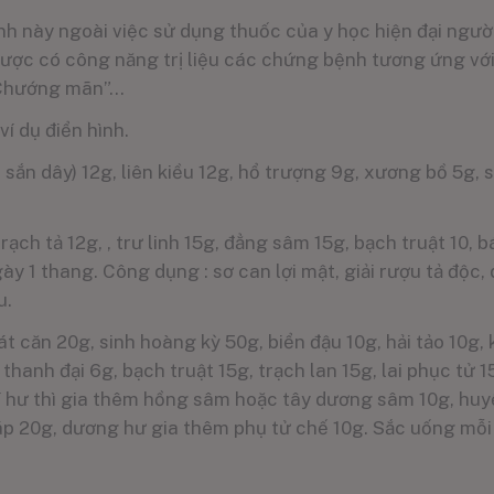
nh này ngoài việc sử dụng thuốc của y học hiện đại ngườ
 dược có công năng trị liệu các chứng bệnh tương ứng v
, “Chướng mãn”…
ví dụ điển hình.
sắn dây) 12g, liên kiều 12g, hổ trượng 9g, xương bồ 5g, 
rạch tả 12g, , trư linh 15g, đẳng sâm 15g, bạch truật 10, 
ày 1 thang. Công dụng : sơ can lợi mật, giải rượu tả độ
u.
át căn 20g, sinh hoàng kỳ 50g, biển đậu 10g, hải tảo 10g, 
thanh đại 6g, bạch truật 15g, trạch lan 15g, lai phục tử 1
hí hư thì gia thêm hồng sâm hoặc tây dương sâm 10g, huy
áp 20g, dương hư gia thêm phụ tử chế 10g. Sắc uống mỗi