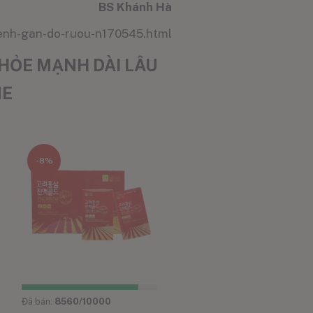
BS Khánh Hà
benh-gan-do-ruou-n170545.html
HỎE MẠNH DÀI LÂU
NE
-8%
Đã bán:
8560
/10000