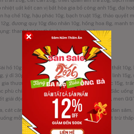
n trần 20g, cát căn 20g, thiết quan âm trà 20g, bạch mao
p nhiệt uất kết can vị bất hòa gia bồ công anh 15g, đại ho
bán hạ chế 10g, hậu phác 10g, bạch truật 15g, thảo quyết m
c 12g, đương quy 10g đào nhân 10g, hồng hoa 8g, manh tr
ng: thanh lợi tửu thấp, hòa can khứ tích.
Sài hồ 10g, hoàng cầm 10g, bán hạ chế 10g, tam thất 10g,
, ý dĩ 30g, đan sâm 15g, bản lam căn 15g, bạch linh 15g
n gia thương truật 15g, bạch truật 15g, thần khúc 15g, trầ
c phù chi dưới gia xa tiền tử 30g, trạch tả 15g. Sắc uốn
yết giải độc, chuyên dùng cho bệnh gan do rượu, men GG
, cát căn, tích tương tử, nhân trần, hổ trượng, đan sâm,
ống mỗi ngày 1 thang. Công dụng: thanh nhiệt trừ thấp,