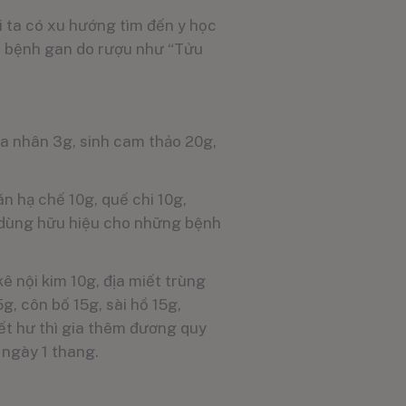
i ta có xu hướng tìm đến y học
ới bệnh gan do rượu như “Tửu
sa nhân 3g, sinh cam thảo 20g,
bán hạ chế 10g, quế chi 10g,
c, dùng hữu hiệu cho những bệnh
kê nội kim 10g, địa miết trùng
5g, côn bố 15g, sài hồ 15g,
ết hư thì gia thêm đương quy
 ngày 1 thang.