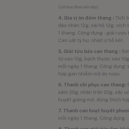
Cát hoa (hoa sắn dây).
4. Gia vị ôn đởm thang :
Tích t
đào nhân 12g, sài hồ 12g, xích
1 thang. Công dụng : giải rượu 
Can uất tỳ hư, nhiệt ứ hỗ kết.
5. Giải tửu bảo can thang :
Sơn
tử sao 10g, bạch thược sao 10g
mỗi ngày 1 thang. Công dụng: s
hợp gan nhiễm mỡ do rượu.
6. Thanh chi phục can thang:
S
sâm 20g, nhân trần 20g, sắc uốn
huyết giáng mỡ, dùng thích h
7. Thanh can hoạt huyết phư
mỗi ngày 1 thang. Công dụng : 