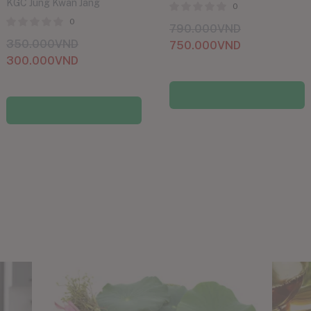
KGC Jung Kwan Jang
0
0
790.000
VND
350.000
VND
750.000
VND
300.000
VND
Thêm vào giỏ hàng
Thêm vào giỏ hàng