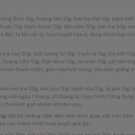
ương thực 10g, hoàng liên 10g, bán hạ chế 10g, bạch linh 1
 thược 12g, bạch thược 12g, đan sâm 30g, sơn tra 30g, m
tả độc, lý khí vận tỳ, hoạt huyết hóa ứ, dùng thích hợp 
 tra sao 30g, tích tương tử 15g, trạch tả 15g, trư linh 15g,
, hoàng cầm 10g, thần khúc 10g, sa nhân 10g, uất kim 20
ơ can thanh nhiệt, giải rượu hóa trùng, tiêu kiên giáng 
inh sơn tra 30g, hắc sửu 15g, bạch sửu 15g, tỳ giải 15g, h
g mỗi ngày 1 thang, 20 thang là 1 liệu trình. Công dụng :
ợp cho bệnh gan nhiễm mỡ do rượu.
ơng:
Sài hồ, hoàng cầm, đan sâm, miết giáp, cát căn, hà
sơ can thanh nhiệt hoạt huyết giải độc.