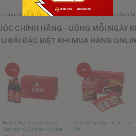
.suckhoedoisong.vn/10-phuong-thuoc-hay-ho-tro-chua-
ỐC CHÍNH HÃNG – UỐNG MỖI NGÀY K
U ĐÃI ĐẶC BIỆT KHI MUA HÀNG ONLI
-14%
-5%
Nước Uống Tăng Lực Hồng
Nước Hồng Sâm Linh Chi Táo
Sâm Won KGC 100ml x 10 Chai
Tàu