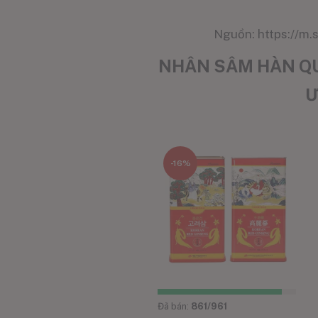
Nguồn: https://m
NHÂN SÂM HÀN QU
Ư
-16%
Đã bán:
861
/961