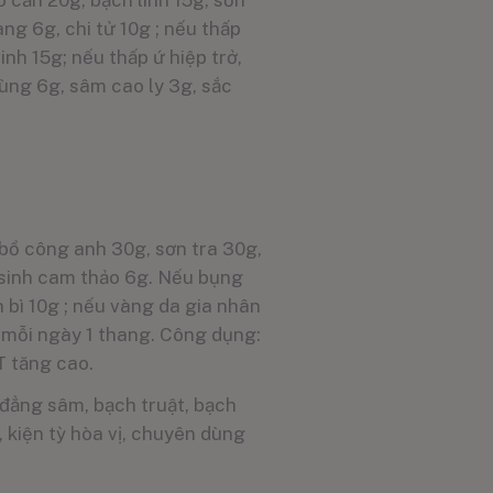
 căn 20g, bạch linh 15g, sơn
àng 6g, chi tử 10g ; nếu thấp
inh 15g; nếu thấp ứ hiệp trở,
ùng 6g, sâm cao ly 3g, sắc
 bồ công anh 30g, sơn tra 30g,
, sinh cam thảo 6g. Nếu bụng
n bì 10g ; nếu vàng da gia nhân
g mỗi ngày 1 thang. Công dụng:
T tăng cao.
 đẳng sâm, bạch truật, bạch
 kiện tỳ hòa vị, chuyên dùng